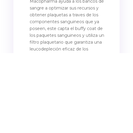
Macopharma ayuda a los bancos de
sangre a optimizar sus recursos y
obtener plaquetas a traves de los
componentes sanguineos que ya
poseen, este capta el buffy coat de
los paquetes sanguineos y utiliza un
filtro plaquetario que garantiza una
leucodepleción eficaz de los
concentrados plaquetario, mejorando
la calidad del producto y ayudando a
prevenir las infecciones transmitidas
por transfusión, obteniendo un
producto plaquetario de calidad que
se puede comparar a uno obtenido
por aféresis, sin gastar tanto.