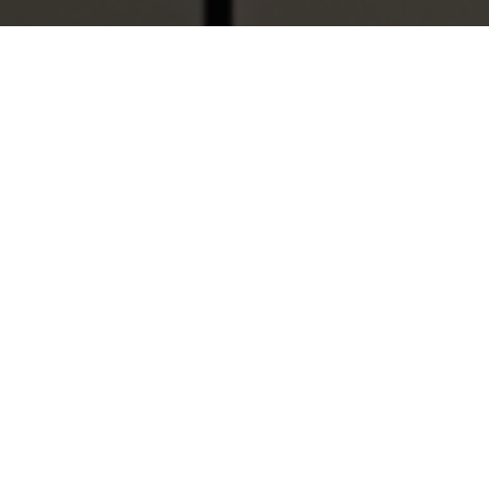
¿Quiénes somos?
Con más de 50 años de experiencia en el cuidado
de la salud, el Grupo de Empresas Laboratorios
DAI nace en 1968 en Venezuela bajo el nombre
de Anatron Lab.