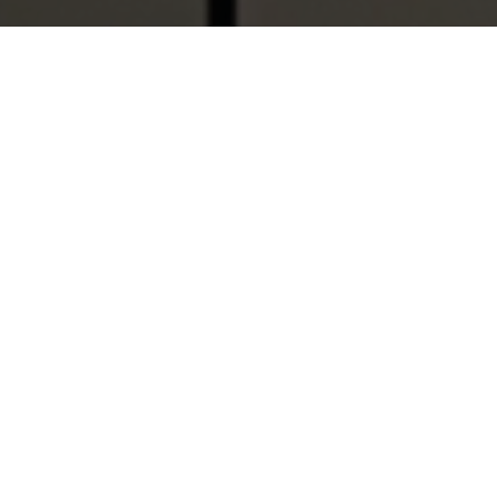
¿Quiénes somos?
Con más de 50 años de experiencia en el cuidado
de la salud, el Grupo de Empresas Laboratorios
DAI nace en 1968 en Venezuela bajo el nombre
de Anatron Lab.