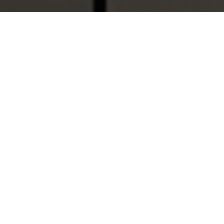
¿Quiénes somos?
Con más de 50 años de experiencia en el cuidado
de la salud, el Grupo de Empresas Laboratorios
DAI nace en 1968 en Venezuela bajo el nombre
de Anatron Lab.