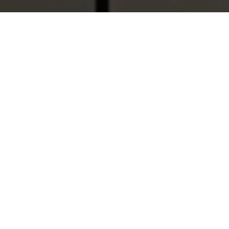
¿Quiénes somos?
Con más de 50 años de experiencia en el cuidado
de la salud, el Grupo de Empresas Laboratorios
DAI nace en 1968 en Venezuela bajo el nombre
de Anatron Lab.