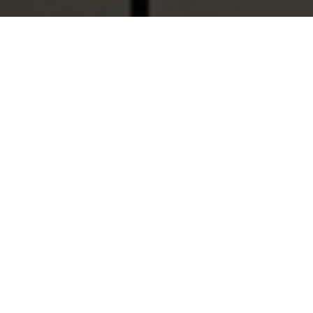
¿Quiénes somos?
Con más de 50 años de experiencia en el cuidado
de la salud, el Grupo de Empresas Laboratorios
DAI nace en 1968 en Venezuela bajo el nombre
de Anatron Lab.