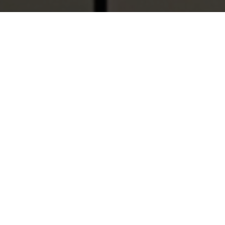
¿Quiénes somos?
Con más de 50 años de experiencia en el cuidado
de la salud, el Grupo de Empresas Laboratorios
DAI nace en 1968 en Venezuela bajo el nombre
de Anatron Lab.