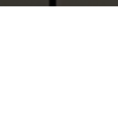
¿Quiénes somos?
Con más de 50 años de experiencia en el cuidado
de la salud, el Grupo de Empresas Laboratorios
DAI nace en 1968 en Venezuela bajo el nombre
de Anatron Lab.