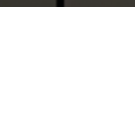
¿Quiénes somos?
Con más de 50 años de experiencia en el cuidado
de la salud, el Grupo de Empresas Laboratorios
DAI nace en 1968 en Venezuela bajo el nombre
de Anatron Lab.