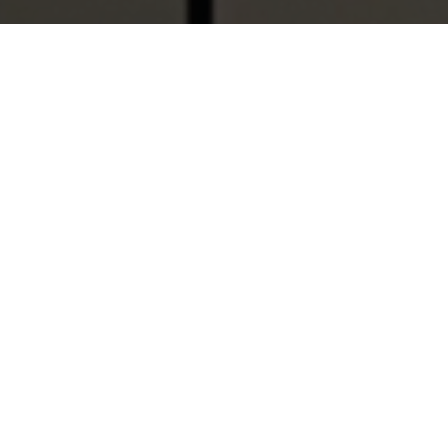
¿Quiénes somos?
Con más de 50 años de experiencia en el cuidado
de la salud, el Grupo de Empresas Laboratorios
DAI nace en 1968 en Venezuela bajo el nombre
de Anatron Lab.